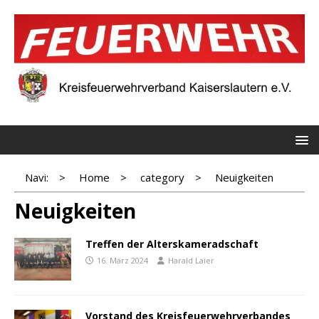
Navi:
>
Home
>
category
>
Neuigkeiten
Neuigkeiten
Treffen der Alterskameradschaft
16. März 2024
Harald Laier
Vorstand des Kreisfeuerwehrverbandes