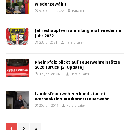
wiedergewählt
9. Oktober 2022
Harald Laier
Jahreshauptversammlung erst wieder im
Jahr 2022
23. Juli 2021
Harald Laier
Rheinpfalz blickt auf Feuerwehreinsätze
2020 zurück [2. Update]
17. Januar 2021
Harald Laier
Landesfeuerwehrverband startet
Werbeaktion #DUkannstFeuerwehr
20. Juni 2019
Harald Laier
1
2
»